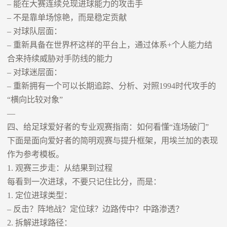
– 能在大赛连续兑现进球能力的攻击手
– 不是靠单场惊艳，而是稳定贡献
– 对球队层面：
– 重新具备在世界杯这样的平台上，通过体系+个人能力结
合来持续威胁对手防线的能力
– 对球迷层面：
– 重新拥有一个可以长期追踪、分析、对照1994时代攻手的
“横向比较对象”
—
四、给足球爱好者的专业观赛指南：如何看懂“连场破门”
下面是面向爱好者的简明观赛与提升框架，用埃兰加的表现
作为参考模板。
1. 观赛三步走：从结果到过程
每看到一次进球，不要只记住比分，而是：
1. 定位进球类型：
– 反击？阵地战？定位球？边路传中？中路渗透？
2. 拆解进球路径：