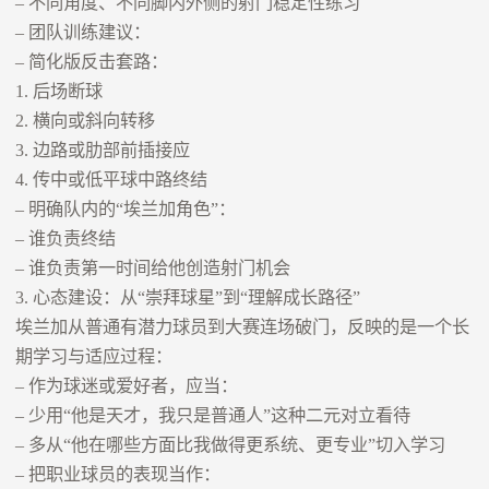
– 不同角度、不同脚内外侧的射门稳定性练习
– 团队训练建议：
– 简化版反击套路：
1. 后场断球
2. 横向或斜向转移
3. 边路或肋部前插接应
4. 传中或低平球中路终结
– 明确队内的“埃兰加角色”：
– 谁负责终结
– 谁负责第一时间给他创造射门机会
3. 心态建设：从“崇拜球星”到“理解成长路径”
埃兰加从普通有潜力球员到大赛连场破门，反映的是一个长
期学习与适应过程：
– 作为球迷或爱好者，应当：
– 少用“他是天才，我只是普通人”这种二元对立看待
– 多从“他在哪些方面比我做得更系统、更专业”切入学习
– 把职业球员的表现当作：