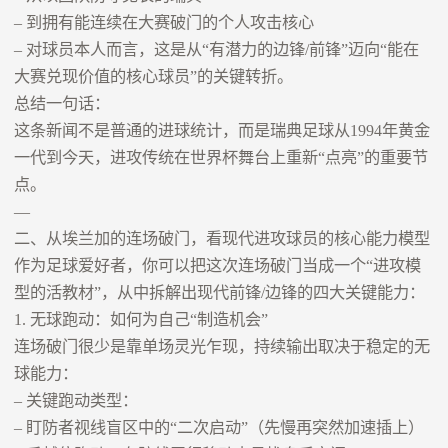
– 到拥有能连续在大赛破门的个人攻击核心
– 对球员本人而言，这是从“有潜力的边锋/前锋”迈向“能在
大赛兑现价值的核心球员”的关键转折。
总结一句话：
这条新闻不是普通的进球统计，而是瑞典足球从1994年黄金
一代到今天，进攻传统在世界杯舞台上重新“点亮”的重要节
点。
—
二、从埃兰加的连场破门，看现代进攻球员的核心能力模型
作为足球爱好者，你可以把这次连场破门当成一个“进攻模
型的活教材”，从中拆解出现代前锋/边锋的四大关键能力：
1. 无球跑动：如何为自己“制造机会”
连场破门很少是靠单场灵光乍现，持续输出取决于稳定的无
球能力：
– 关键跑动类型：
– 盯防者视线盲区中的“二次启动”（先慢再突然加速插上）