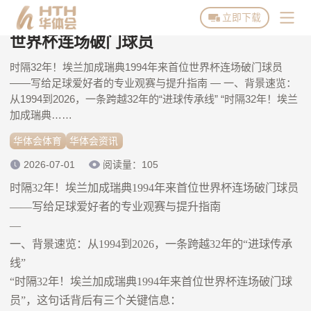
时隔32年！埃兰加成瑞典1994年来首位
立即下载
世界杯连场破门球员
华体会平台首页
时隔32年！埃兰加成瑞典1994年来首位世界杯连场破门球员
——写给足球爱好者的专业观赛与提升指南 — 一、背景速览：
华体会平台下载
从1994到2026，一条跨越32年的“进球传承线” “时隔32年！埃兰
加成瑞典……
华体会全站APP下载
华体会游戏中心
华体会体育
华体会资讯
华体会体育APP下载
华体会资讯
2026-07-01
阅读量：105
时隔32年！埃兰加成瑞典1994年来首位世界杯连场破门球员
博彩平台推荐
——写给足球爱好者的专业观赛与提升指南
—
一、背景速览：从1994到2026，一条跨越32年的“进球传承
线”
“时隔32年！埃兰加成瑞典1994年来首位世界杯连场破门球
员”，这句话背后有三个关键信息：