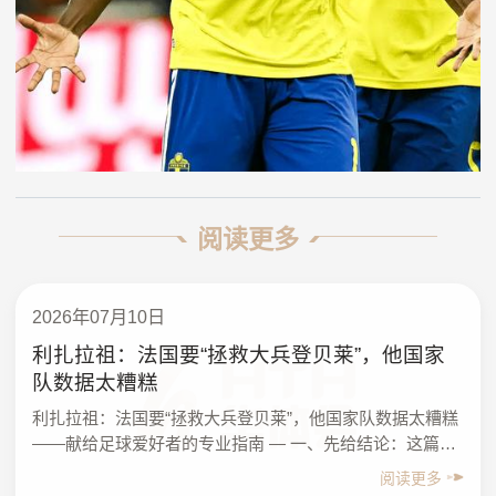
阅读更多
2026年07月10日
利扎拉祖：法国要“拯救大兵登贝莱”，他国家
队数据太糟糕
利扎拉祖：法国要“拯救大兵登贝莱”，他国家队数据太糟糕
——献给足球爱好者的专业指南 — 一、先给结论：这篇指
南要点总结 1. 利扎拉祖发出警示：作为法国传奇左后……
阅读更多