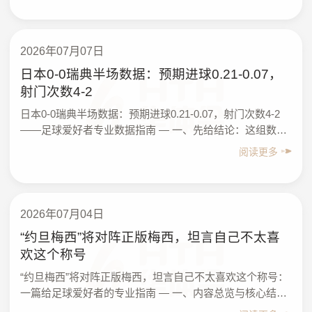
2026年07月07日
日本0-0瑞典半场数据：预期进球0.21-0.07，
射门次数4-2
日本0-0瑞典半场数据：预期进球0.21-0.07，射门次数4-2
——足球爱好者专业数据指南 — 一、先给结论：这组数据
告诉我们的关键信息 以「日本0-0瑞典半场数据：预期
阅读更多
进……
2026年07月04日
“约旦梅西”将对阵正版梅西，坦言自己不太喜
欢这个称号
“约旦梅西”将对阵正版梅西，坦言自己不太喜欢这个称号：
一篇给足球爱好者的专业指南 — 一、内容总览与核心结论
（先总结） 围绕“约旦梅西”即将对阵“正版梅西”这一……