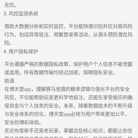
无忧。
风控监测系统
借助大数据分析和实时监控，平台能快速识别并应对高风险
行为，包括异常投注、频繁登录等活动，从源头预防潜在风
险。
用户隐私保护
平台遵循严格的数据隐私政策，保护用户个人信息不被泄露
或滥用。所有数据传输均经过加密，保障隐私安全。
结语
在博天堂app，理解赛马竞猜的概率逻辑与强化平台的安全
风控，不仅能帮助玩家更科学地投注，还能在享受娱乐的确
保资金与个人信息的安全。未来，随着数据技术的不断升级
与安全体系的优化，博天堂app必将为用户带来更加公平、
安全的博彩体验。
无论你是新手还是老玩家，掌握这些核心知识，都能让你在