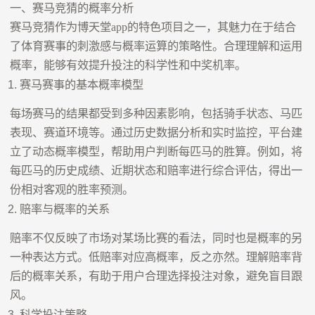
一、赛马竞猜的概率分析
赛马竞猜作为博天堂app的特色项目之一，其魅力在于结合
了体育赛事的刺激感与概率运算的策略性。合理理解和运用
概率，能够有效提升投注的科学性和中奖机率。
赛马赛事的基本概率模型
每场赛马的结果都受到多种因素影响，包括骑手状态、马匹
表现、赛道环境等。通过历史数据分析和实时监控，平台建
立了动态概率模型，帮助用户判断每匹马的胜算。例如，将
每匹马的历史成绩、近期状态和赔率进行综合评估，得出一
份相对客观的胜率预测。
赔率与概率的关系
赔率不仅反映了市场对某场比赛的看法，同时也是概率的另
一种表达方式。低赔率对应高概率，反之亦然。理解赔率背
后的概率关系，有助于用户合理选择投注对象，避免盲目跟
风。
科学投注策略