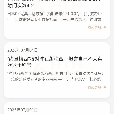
射门次数4-2
日本0-0瑞典半场数据：预期进球0.21-0.07，射门次数4-2
——足球爱好者专业数据指南 — 一、先给结论：这组数据
告诉我们的关键信息 以「日本0-0瑞典半场数据：预期
阅读更多
进……
2026年07月04日
“约旦梅西”将对阵正版梅西，坦言自己不太喜
欢这个称号
“约旦梅西”将对阵正版梅西，坦言自己不太喜欢这个称号：
一篇给足球爱好者的专业指南 — 一、内容总览与核心结论
（先总结） 围绕“约旦梅西”即将对阵“正版梅西”这一……
阅读更多
2026年07月01日