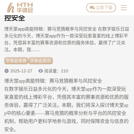
博天堂app高能特辑：赛马竞猜概率与风
立即下载
控安全
华体会平台首页
博天堂app高能特辑：赛马竞猜概率与风控安全 在数字娱乐日益
多元化的今天，博天堂app作为一款深受玩家喜爱的线上博彩平
华体会平台下载
台，凭借其丰富的赛事资源和优质的服务体验，赢得了广泛关
注。本期，我……
华体会全站APP下载
华体会游戏中心
华体会体育
华体会资讯
华体会体育APP下载
华体会资讯
2025-12-27
阅读量：210
博天堂app高能特辑：赛马竞猜概率与风控安全
博彩平台推荐
在数字娱乐日益多元化的今天，博天堂app作为一款深受玩
家喜爱的线上博彩平台，凭借其丰富的赛事资源和优质的服
务体验，赢得了广泛关注。本期，我们将深入探讨博天堂ap
p中的核心要素——赛马竞猜的概率分析与平台的风控安全
机制，帮助用户更科学地参与游戏，同时保障资金与信息的
安全。