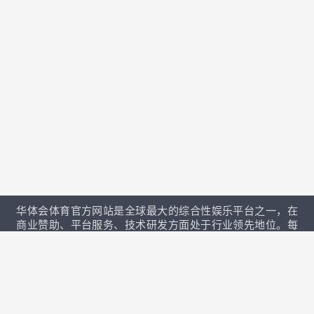
华体会体育官方网站是全球最大的综合性娱乐平台之一，在
商业赞助、平台服务、技术研发方面处于行业领先地位。每
日近千场精彩赛事直播，更有真人、棋牌、彩票、电竞、百
家乐等热门游戏。平台成熟稳定、安全可靠，始终贯彻和落
实“以人为本，服务大众”的企业精神, 是最受欢迎的博彩平
台。