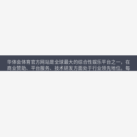
华体会体育官方网站是全球最大的综合性娱乐平台之一，在
商业赞助、平台服务、技术研发方面处于行业领先地位。每
日近千场精彩赛事直播，更有真人、棋牌、彩票、电竞、百
家乐等热门游戏。平台成熟稳定、安全可靠，始终贯彻和落
实“以人为本，服务大众”的企业精神, 是最受欢迎的博彩平
台。
快捷入口