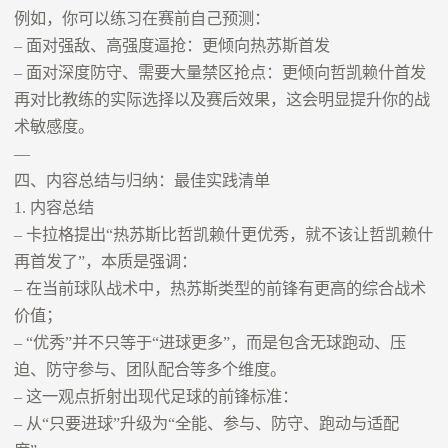
例如，你可以练习在赛前自己预测：
– 面对强敌、高强度逼抢：更倾向热苏斯首发
– 面对深度防守、需要大量禁区抢点：更倾向哲凯赖什首发
再对比教练的实际选择以及赛后效果，这会明显提升你的战
术敏感度。
—
四、内容总结与归纳：最佳实践清单
1. 内容总结
– 卡拉格提出“热苏斯比哲凯赖什更优秀，就不该让哲凯赖什
再首发了”，本质是强调：
– 在当前球队战术中，热苏斯类型的前锋有更高的综合战术
价值；
– “优秀”并不只等于“进球更多”，而是包含无球跑动、压
迫、防守参与、团队配合等多个维度。
– 这一观点折射出现代足球的前锋标准：
– 从“只要进球”升级为“全能、参与、防守、跑动与适配