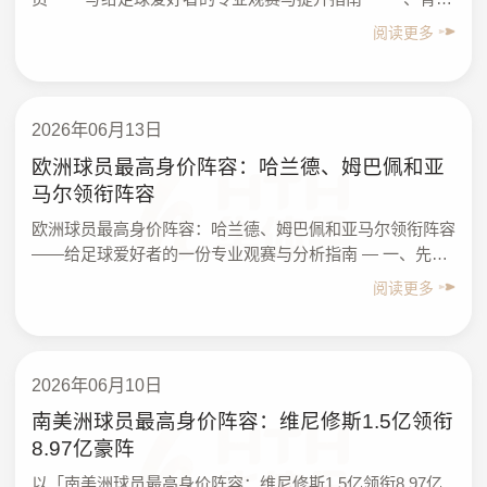
速览：从1994到2026，一条跨越32年的“进球传承线”
阅读更多
“时……
2026年06月13日
欧洲球员最高身价阵容：哈兰德、姆巴佩和亚
马尔领衔阵容
欧洲球员最高身价阵容：哈兰德、姆巴佩和亚马尔领衔阵容
——给足球爱好者的一份专业观赛与分析指南 — 一、先给
结论：这套“最高身价阵容”对球迷意味着什么？ 先用一……
阅读更多
2026年06月10日
南美洲球员最高身价阵容：维尼修斯1.5亿领衔
8.97亿豪阵
以「南美洲球员最高身价阵容：维尼修斯1.5亿领衔8.97亿