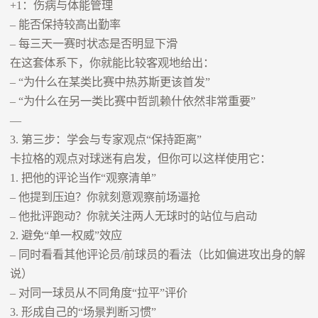
+1：伤病与体能管理
– 能否保持较高出勤率
– 每三天一赛时状态是否明显下滑
在这套体系下，你就能比较客观地给出：
– “为什么在某类比赛中热苏斯更该首发”
– “为什么在另一类比赛中哲凯赖什依然非常重要”
—
3. 第三步：学会与专家观点“保持距离”
卡拉格的观点对球迷有启发，但你可以这样使用它：
1. 把他的评论当作“观察清单”
– 他提到压迫？你就刻意观察前场逼抢
– 他批评跑动？你就关注两人无球时的站位与启动
2. 避免“单一权威”效应
– 同时看看其他评论员/前球员的看法（比如偏进攻出身的解
说）
– 对同一球员从不同角度“拉平”评价
3. 形成自己的“场景判断习惯”