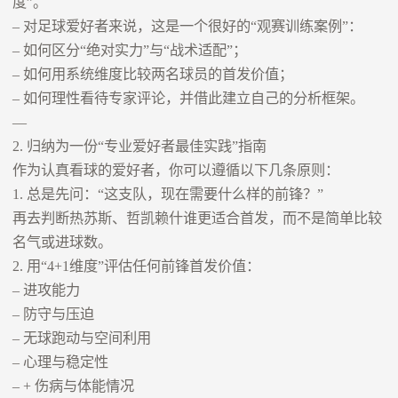
度”。
– 对足球爱好者来说，这是一个很好的“观赛训练案例”：
– 如何区分“绝对实力”与“战术适配”；
– 如何用系统维度比较两名球员的首发价值；
– 如何理性看待专家评论，并借此建立自己的分析框架。
—
2. 归纳为一份“专业爱好者最佳实践”指南
作为认真看球的爱好者，你可以遵循以下几条原则：
1. 总是先问：“这支队，现在需要什么样的前锋？”
再去判断热苏斯、哲凯赖什谁更适合首发，而不是简单比较
名气或进球数。
2. 用“4+1维度”评估任何前锋首发价值：
– 进攻能力
– 防守与压迫
– 无球跑动与空间利用
– 心理与稳定性
– + 伤病与体能情况