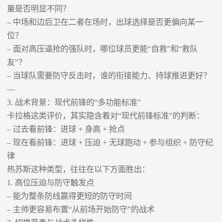
量是否明显不同？
– 中场和边后卫在二者在场时，出球选择是否更偏向某一
位？
– 面对高压逼抢的强队时，哪位球员更能“自救”和“救队
友”？
– 当球队需要防守反击时，谁的衔接能力、持球推进更好？
—
3. 战术背景：现代前锋的“多功能标准”
卡拉格这类评价，其实隐含着对“现代前锋标准”的判断：
– 过去看前锋：进球 + 身高 + 抢点
– 现在看前锋：进球 + 压迫 + 无球跑动 + 参与组织 + 防守纪
律
热苏斯这种类型，往往在以下方面胜出：
1. 高位压迫与防守触发点
– 能为整条防线赢得更短的防守时间
– 主帅更容易布置“从前场开始防守”的战术