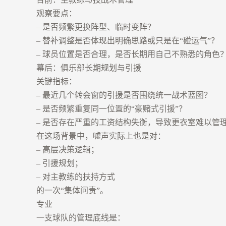
观察要点：
– 是否频繁更换阵型、临时变阵？
– 替补调整是否体现出明确思路或只是在“碰运气”？
– 球员位置是否合理，是否长期用自己不熟悉的角色
幕后：俱乐部长期规划与引援
关键指标：
– 最近几个转会窗的引援是否围绕统一战术蓝图？
– 是否频繁重复同一位置的“豪赌式引援”？
– 是否存在严重的工资结构失衡，导致更衣室难以管
在这场背景中，嘘声实际上也是对：
– 高层决策逻辑；
– 引援规划；
– 对主教练的扶持方式
的一次“集体问责”。
专业
一支球队的管理底线是：