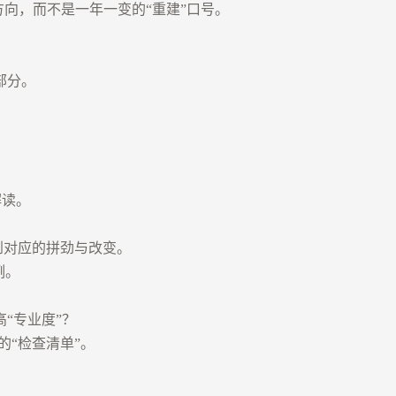
方向，而不是一年一变的“重建”口号。
部分。
解读。
到对应的拼劲与改变。
例。
“专业度”？
的“检查清单”。