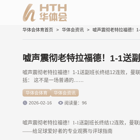
华体会体育首页
>
华体会资讯
>
嘘声震彻老特拉福德！1
嘘声震彻老特拉福德！1-1送
嘘声震彻老特拉福德！1-1送副班长终结12连败，曼联
括： 这不是一场普通的……
华体会体育
华体会资讯
2026-02-16
阅读量：96
嘘声震彻老特拉福德！1-1送副班长终结12连败，曼
——给足球爱好者的专业观赛与评球指南
—