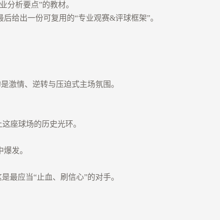
业分析要点”的教材。
后给出一份可复用的“专业观赛&评球框架”。
表的是激情、逆转与压迫式主场氛围。
上这座球场的历史光环。
中爆发。
这是最应当“止血、刷信心”的对手。