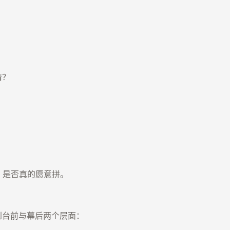
情？
。
、是否真的愿意拼。
到台前与幕后两个层面：