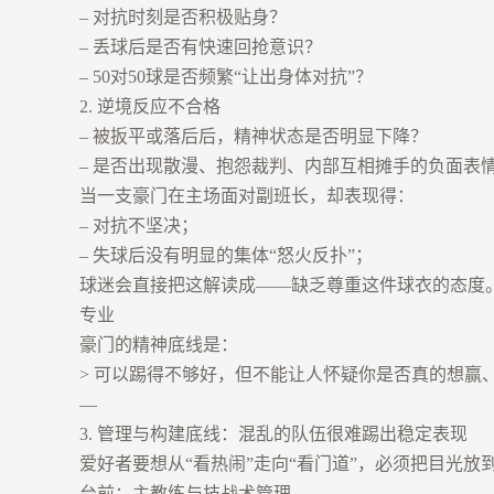
– 对抗时刻是否积极贴身？
– 丢球后是否有快速回抢意识？
– 50对50球是否频繁“让出身体对抗”？
2. 逆境反应不合格
– 被扳平或落后后，精神状态是否明显下降？
– 是否出现散漫、抱怨裁判、内部互相摊手的负面表
当一支豪门在主场面对副班长，却表现得：
– 对抗不坚决；
– 失球后没有明显的集体“怒火反扑”；
球迷会直接把这解读成——缺乏尊重这件球衣的态度
专业
豪门的精神底线是：
> 可以踢得不够好，但不能让人怀疑你是否真的想赢
—
3. 管理与构建底线：混乱的队伍很难踢出稳定表现
爱好者要想从“看热闹”走向“看门道”，必须把目光放
台前：主教练与技战术管理