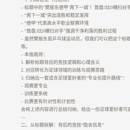
– 标题中的“樊振东德甲‘再下一城’！首盘3比0横扫
– “再下一城”突出连胜和稳定发挥
– “德甲”代表高水平职业联赛环境
– “首盘3比0横扫对手”强调干净利落的胜利过程
– 虽然樊振东是乒乓球运动员，但我们可以把这个标
等。
– 本指南将：
1. 解析标题背后的竞技逻辑和心理含义
2. 对应转化为足球领域的训练与观赛思路
3. 归纳出一套适合足球爱好者的“专业化提升路线”：
– 观赛更专业
– 训练更系统
– 比赛更有针对性和计划性
会将上述内容进行总结归纳，给出一份足球爱好者可直
—
二、从标题拆解：背后的竞技“隐含信息”