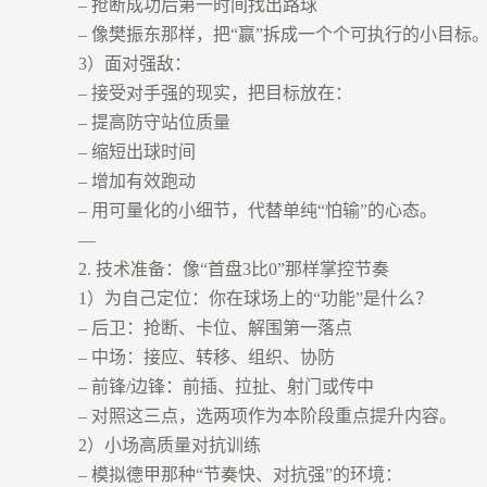
– 抢断成功后第一时间找出路球
– 像樊振东那样，把“赢”拆成一个个可执行的小目标
3）面对强敌：
– 接受对手强的现实，把目标放在：
– 提高防守站位质量
– 缩短出球时间
– 增加有效跑动
– 用可量化的小细节，代替单纯“怕输”的心态。
—
2. 技术准备：像“首盘3比0”那样掌控节奏
1）为自己定位：你在球场上的“功能”是什么？
– 后卫：抢断、卡位、解围第一落点
– 中场：接应、转移、组织、协防
– 前锋/边锋：前插、拉扯、射门或传中
– 对照这三点，选两项作为本阶段重点提升内容。
2）小场高质量对抗训练
– 模拟德甲那种“节奏快、对抗强”的环境：