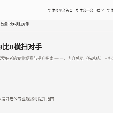
华体会平台首页
华体会平台下载
华
华体会全站APP下载
 首盘3比0横扫对手
华体会体育APP下载
3比0横扫对手
爱好者的专业观赛与提升指南 — 一、内容总览（先总结） – 标题
足球爱好者的专业观赛与提升指南