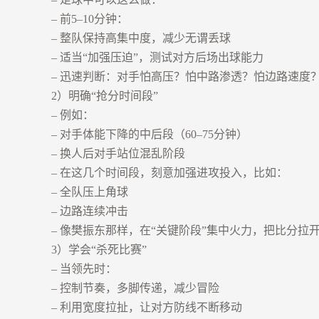
– 前5–10分钟：
– 整队保持高集中度，减少无谓丢球
– 适当“加强压迫”，测试对方后场出球能力
– 迅速判断：对手怕高压？怕中路渗透？怕边路速度
2）明确“抢分时间段”
– 例如：
– 对手体能下降的中后段（60–75分钟）
– 换人后对手站位混乱阶段
– 在这几个时间段，刻意加强进攻投入，比如：
– 全队压上角球
– 边路连续冲击
– 像樊振东那样，在“关键阶段”集中火力，把比分拉
3）学会“杀死比赛”
– 当领先时：
– 控制节奏，多脚传递，减少冒险
– 利用宽度拉扯，让对方防线不断移动