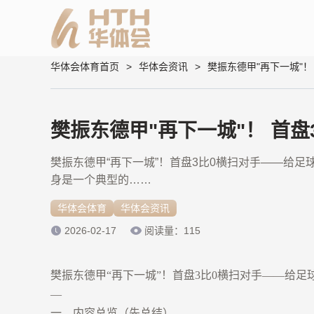
华体会体育首页
>
华体会资讯
>
樊振东德甲"再下一城"！
樊振东德甲"再下一城"！ 首盘
樊振东德甲“再下一城”！首盘3比0横扫对手——给足球
身是一个典型的……
华体会体育
华体会资讯
2026-02-17
阅读量：115
樊振东德甲“再下一城”！首盘3比0横扫对手——给
—
一、内容总览（先总结）