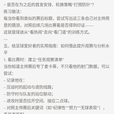
> 是否在为之后的首发安排、轮换策略“打预防针”？
练习做法：
每当你看到类似的赛后标题，尝试写出这三条自己对主帅用
意的猜测，对照后续几场比赛看是否得到印证——
这就是球迷从“看热闹”走向“看门道”的训练方式。
—
五、给足球爱好者的实用指南：如何借此提升观赛与分析水
平
1. 看比赛时：建立“任务观察清单”
当你知道主帅赛后夸了麦卡蒂，不只看他的射门数据，可以
尝试：
– 记录他在：
– 压迫时的起动与退防线路；
– 防守时与队友的站位联动；
– 进攻时是否拉开空间、接应二点球。
– 对照主帅赛后关键词（如“纪律性”“努力”“无球表现”），