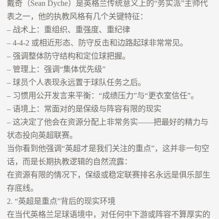
戴奇（Sean Dyche）是英格兰传统意义上的“务实派”主帅代
表之一，他的执教风格有几个关键特征：
– 战术上：重组织、重强度、重纪律
– 4-4-2 或相近形态、防守反击和边路起球非常常见。
– 强调整体防守结构和定位球把握。
– 管理上：强调“集体优先级”
– 球员个人表现永远置于球队任务之后。
– 习惯用公开发言来平衡：“成绩压力”与“更衣室信任”。
– 语境上：常面对的是保级与阵容有限的现实
– 这决定了他会在资源分配上非常务实——把最好的精力与
状态投向英超联赛。
当你看到他强调“英超才是我们关注的重点”，这并非一句空
话，而是长期执教逻辑的自然流露：
在资源有限的情况下，保级或稳定联赛排名永远是俱乐部生
存底线。
2. “英超是重点”背后的现实环境
在当代英格兰足球语境中，对任何中下游或阵容不算厚实的