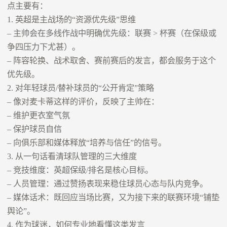
点主要有：
1. 英超是主战场的“资源优先级”思维
– 主帅会在多线作战中明确优先级：联赛 > 杯赛（在保级或
争四压力下尤甚）。
– 阵容轮换、战术取舍、赛前赛后的发言，都会服务于这个
优先级。
2. 对年轻球员/替补球员的“公开肯定”策略
– 像对麦卡蒂这样的评价，反映了主帅在：
– 维护更衣室气氛
– 保护球员自信
– 向俱乐部和媒体释放“培养与信任”的信号。
3. 从一句话看清球队管理的三大维度
– 竞技维度：英超保级/排名是核心目标。
– 人员管理：通过赞扬表现来稳住球员心态与队内竞争。
– 媒体话术：既回应当场比赛，又为接下来的联赛环境“铺垫
舆论”。
4. 作为球迷，如何专业地看懂这类发言