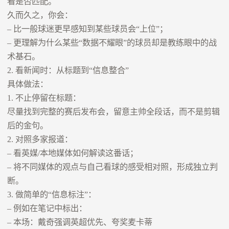
看是否匹配。
久而久之，你会：
– 比一般球迷更早感知到某些球员会“上位”；
– 更理解为什么某些“数据不耀眼”的球员却是教练眼中的战
术基石。
2. 看新闻时：从标题到“信息整合”
具体做法：
1. 不止停留在标题：
尽量找到完整的赛后发布会，留意主帅全段话，而不是剪辑
后的金句。
2. 对照多家报道：
– 看英媒/本地媒体如何解读这番话；
– 将不同媒体的观点与自己看球的感受相对照，形成独立判
断。
3. 做简单的“信息标注”：
– 例如在笔记中标出：
– 本场：戴奇强调英超优先、夸奖麦卡蒂