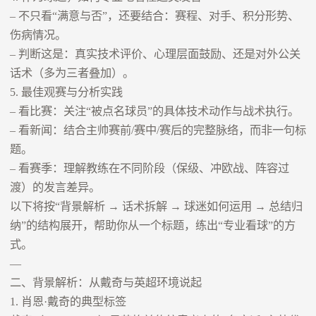
– 不只看“满意与否”，还要结合：赛程、对手、积分形势、
伤病情况。
– 判断这是：真实技术评价、心理层面鼓励、还是对外公关
话术（多为三者叠加）。
5. 最佳观赛与分析实践
– 看比赛：关注“被点名球员”的具体技术动作与战术执行。
– 看新闻：结合主帅赛前/赛中/赛后的完整脉络，而非一句标
题。
– 看赛季：理解教练在不同阶段（保级、冲欧战、阵容过
渡）的发言差异。
以下将按“背景解析 → 话术拆解 → 球迷如何运用 → 总结归
纳”的结构展开，帮助你从一个标题，练出“专业看球”的方
式。
—
二、背景解析：从戴奇与英超环境说起
1. 肖恩·戴奇的典型标签